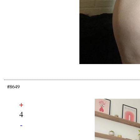
#8649
+
4
-