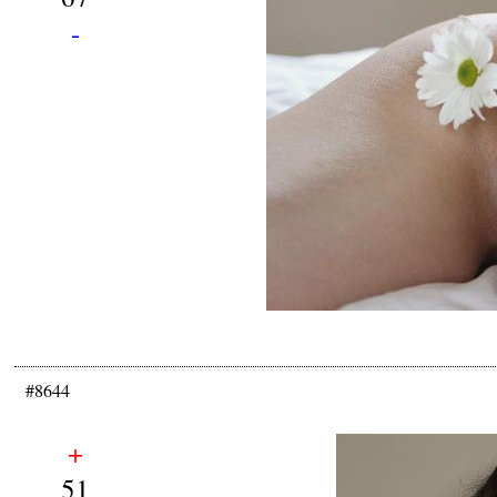
-
#8644
+
51