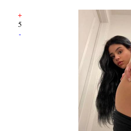
+
5
-