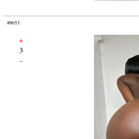
#8653
+
3
-