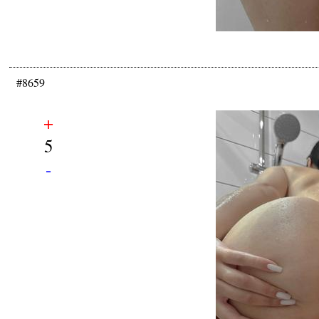
#8659
+
5
-