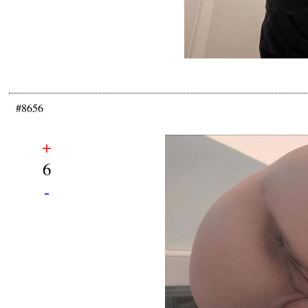
#8656
+
6
-