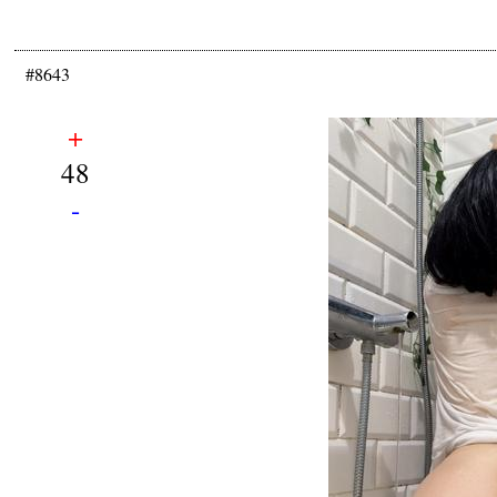
#8643
+
48
-