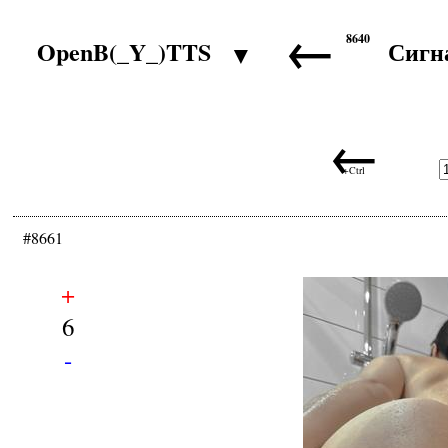
←
8640
OpenB(_Y_)TTS
Сигн
▼
←
+Ctrl
#8661
+
6
-