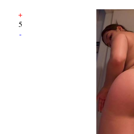
+
5
-