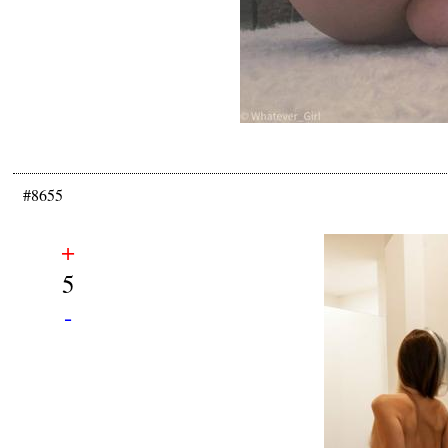
#8655
+
5
-