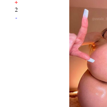
+
2
-