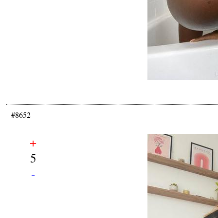
#8652
+
5
-