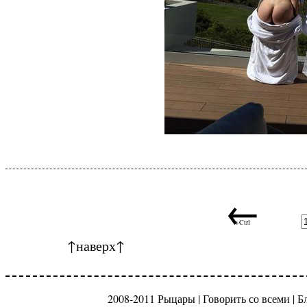
←
+Ctrl
↑наверх↑
2008-2011 Рыцары |
Говорить со всеми
|
Б