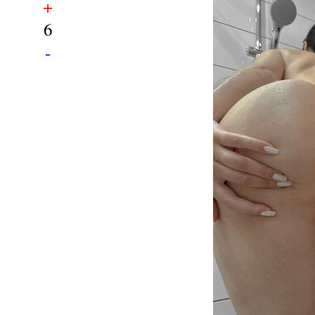
+
6
-