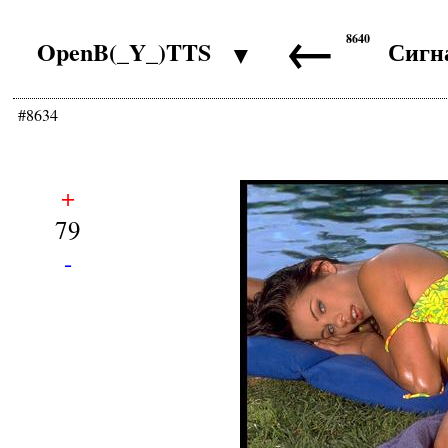
←
8640
OpenB(_Y_)TTS
Сигн
▼
#8634
+
79
-