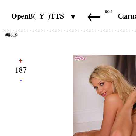
←
8640
OpenB(_Y_)TTS
Сигн
▼
#8619
+
187
-