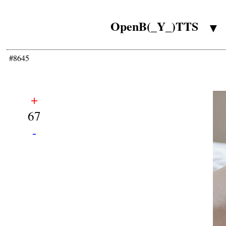
OpenB(_Y_)TTS
▼
#8645
+
67
-