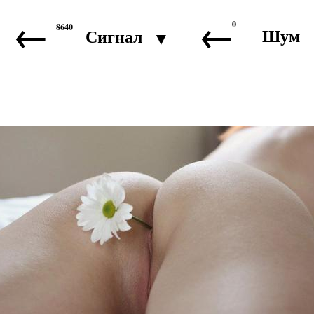
←
←
0
8640
Шум
Сигнал
▼