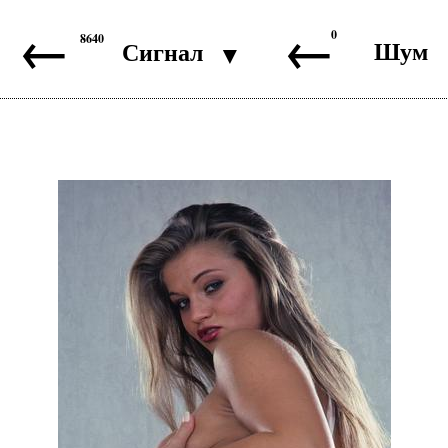
←
←
0
8640
Шум
Сигнал
▼