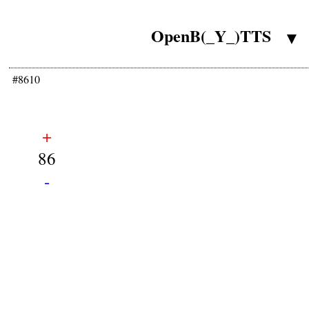
OpenB(_Y_)TTS
▼
#8610
+
86
-